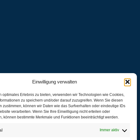
Einwilligung verwalten
n optimales Erlebnis zu bieten, verwenden wir Technologien wie Cookies,
formationen zu speichern und/oder darauf zuzugreifen. Wenn Sie diesen
n zustimmen, können wir Daten wie das Surfverhalten oder eindeutige IDs
ebsite verarbeiten. Wenn Sie Ihre Einwilligung nicht erteilen oder
n, können bestimmte Merkmale und Funktionen beeinträchtigt werden.
al
Immer aktiv