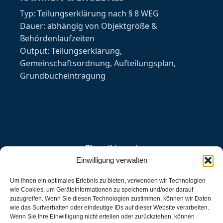
Typ: Teilungserklärung nach § 8 WEG
Dauer: abhängig von Objektgröße &
Behördenlaufzeiten
Output: Teilungserklärung,
Gemeinschaftsordnung, Aufteilungsplan,
Grundbucheintragung
Share this post
Einwilligung verwalten
Teilen
Teilen
Teilen
Teilen
Teilen
Um Ihnen ein optimales Erlebnis zu bieten, verwenden wir Technologien
auf
auf
auf
auf
auf
wie Cookies, um Geräteinformationen zu speichern und/oder darauf
zuzugreifen. Wenn Sie diesen Technologien zustimmen, können wir Daten
WhatsApp
LinkedIn
Pinterest
X
Facebook
wie das Surfverhalten oder eindeutige IDs auf dieser Website verarbeiten.
Wenn Sie Ihre Einwilligung nicht erteilen oder zurückziehen, können